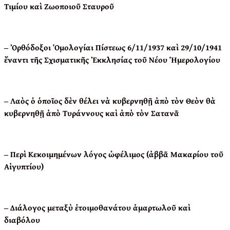
Τιμίου καὶ Ζωοποιοῦ Σταυροῦ
‒ Ὀρθόδοξοι Ὁμολογίαι Πίστεως 6/11/1937 καὶ 29/10/1941
ἔναντι τῆς Σχισματικῆς Ἐκκλησίας τοῦ Νέου Ἡμερολογίου
‒ Λαὸς ὁ ὁποῖος δὲν θέλει νὰ κυβερνηθῇ ἀπὸ τὸν Θεὸν θὰ
κυβερνηθῇ ἀπὸ Τυράννους καὶ ἀπὸ τὸν Σατανᾶ
‒ Περὶ Κεκοιμημένων λόγος ὠφέλιμος (ἀββᾶ Μακαρίου τοῦ
Αἰγυπτίου)
‒ Διάλογος μεταξὺ ἑτοιμοθανάτου ἁμαρτωλοῦ καὶ
διαβόλου