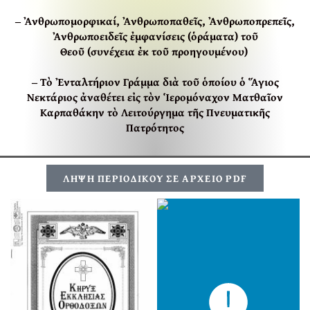
‒ Ἀνθρωπομορφικαί, Ἀνθρωποπαθεῖς, Ἀνθρωποπρεπεῖς,
Ἀνθρωποειδεῖς ἐμφανίσεις (ὁράματα) τοῦ
Θεοῦ
(συνέχεια ἐκ τοῦ προηγουμένου)
‒ Τὸ Ἐνταλτήριον Γράμμα διὰ τοῦ ὁποίου ὁ Ἅγιος
Νεκτάριος ἀναθέτει εἰς τὸν Ἱερομόναχον Ματθαῖον
Καρπαθάκην τὸ Λειτούργημα τῆς Πνευματικῆς
Πατρότητος
ΛΗΨΗ ΠΕΡΙΟΔΙΚΟΥ ΣΕ ΑΡΧΕΙΟ PDF