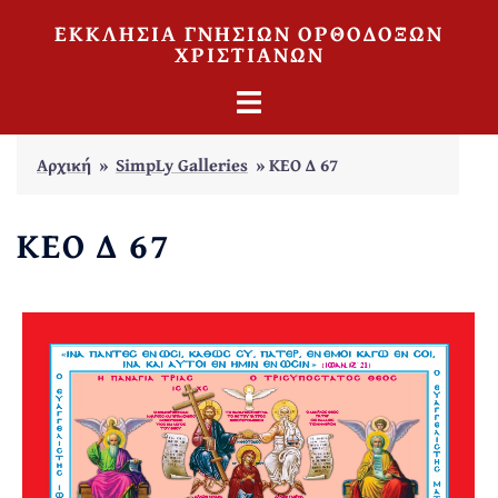
Skip
ΕΚΚΛΗΣΙΑ ΓΝΗΣΙΩΝ ΟΡΘΟΔΟΞΩΝ
to
ΧΡΙΣΤΙΑΝΩΝ
content
TOGGLE
MENU
Αρχική
»
SimpLy Galleries
»
ΚΕΟ Δ 67
ΚΕΟ Δ 67