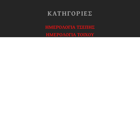
ΚΑΤΗΓΟΡΙΕΣ
ΗΜΕΡΟΛΟΓΙΑ ΤΣΕΠΗΣ
ΗΜΕΡΟΛΟΓΙΑ ΤΟΙΧΟΥ
ΠΕΡΙΟΔΙΚΑ Κ.Ε.Ο.
ΙΕΡΟΝ ΠΡΟΣΕΥΧΗΤΑΡΙΟΝ
ΔΟΓΜΑΤΙΚΑ ΘΕΜΑΤΑ
ΨΥΧΟΦΕΛΗ ΘΕΜΑΤΑ
ΟΡΘΟΔΟΞΕΣ ΕΙΚΟΝΕΣ
ΕΠΙΚΟΙΝΩΝΙΑ
ΕΚΚΛΗΣΙΑ
ΓΝΗΣΙΩΝ ΟΡΘΟΔΟΞΩΝ ΧΡΙΣΤΙΑΝΩΝ