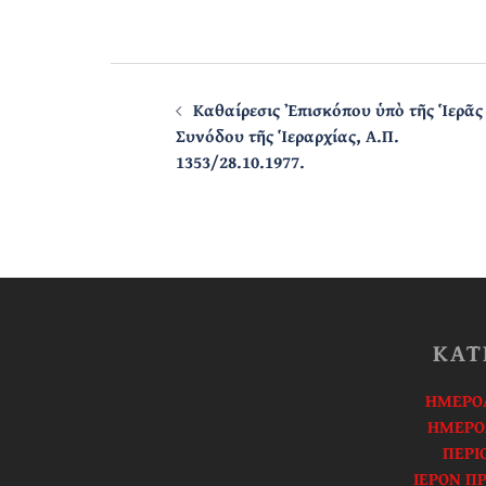
Post
navigation
Καθαίρεσις Ἐπισκόπου ὑπὸ τῆς Ἱερᾶς
Συνόδου τῆς Ἱεραρχίας, Α.Π.
1353/28.10.1977.
ΚΑΤ
ΗΜΕΡΟΛ
ΗΜΕΡΟ
ΠΕΡΙΟ
ΙΕΡΟΝ Π