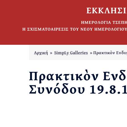
Skip
ΕΚΚΛΗΣΙ
to
content
ΗΜΕΡΟΛΟΓΙΑ ΤΣΕΠ
Η ΣΧΙΣΜΑΤΟΑΙΡΕΣΙΣ ΤΟΥ ΝΕΟΥ ΗΜΕΡΟΛΟΓΙΟΥ
Αρχική
»
SimpLy Galleries
»
Πρακτικὸν Ενδυ
Πρακτικὸν Ενδ
Συνόδου 19.8.